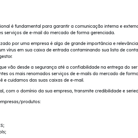
sional é fundamental para garantir a comunicação interna e exter
es serviços de e-mail do mercado de forma gerenciada.
ilizado por uma empresa é algo de grande importância e relevância
m vírus em sua caixa de entrada contaminando sua lista de conta
gestor.
 que vão desde a segurança até a confiabilidade na entrega do ser
ientes os mais renomados serviços de e-mails do mercado de forma 
ê e cuidamos das suas caixas de e-mail.
nal, com o domínio da sua empresa, transmite credibilidade e serie
empresas/produtos:
S;
ls;